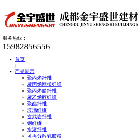
服务热线：
15982856556
首页
|
产品展示
聚丙烯纤维
聚丙烯网状纤维
聚丙烯腈纤维
聚乙烯醇纤维
聚酯纤维
玻璃纤维
玄武岩纤维
钢纤维
水溶纤维
可再分散乳胶粉