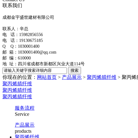
联系我们
成都金宇盛世建材有限公司
联系人：辛总
电 话：
15982856556
电 话：19130675185
Q Q：1030001400
邮 箱：1030001400@qq.com
邮 编：610000
地 址：
四川省成都市新都区兴业大道114号
你现在的位置：
网站首页
>
产品展示
>
聚丙烯腈纤维
>
聚丙烯
聚丙烯腈纤维
聚丙烯腈纤维
聚丙烯腈纤维
服务流程
Service
产品展示
products
聚丙烯纤维