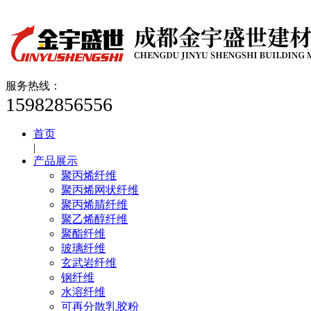
服务热线：
15982856556
首页
|
产品展示
聚丙烯纤维
聚丙烯网状纤维
聚丙烯腈纤维
聚乙烯醇纤维
聚酯纤维
玻璃纤维
玄武岩纤维
钢纤维
水溶纤维
可再分散乳胶粉